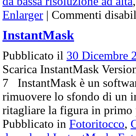
da bassa risoluzione ad alta
Enlarger
|
Commenti disabili
InstantMask
Pubblicato il
30 Dicembre 
Scarica InstantMask Versio
7 InstantMask è un softwar
rimuovere lo sfondo di un i
ritagliare la figura in pri
Pubblicato in
Fotoritocco
,
G