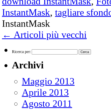
download InstantMask
,
Fot
InstantMask
,
tagliare sfond
InstantMask
←
Articoli più vecchi
Ricerca per:
Archivi
Maggio 2013
Aprile 2013
Agosto 2011