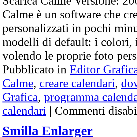
Scarica Calme Versione: 2
Calme è un software che cre
personalizzati in pochi minut
modelli di default: i colori, i
volendo le proprie foto pe
Pubblicato in
Editor Grafic
Calme
,
creare calendari
,
do
Grafica
,
programma calenda
calendari
|
Commenti disabil
Smilla Enlarger