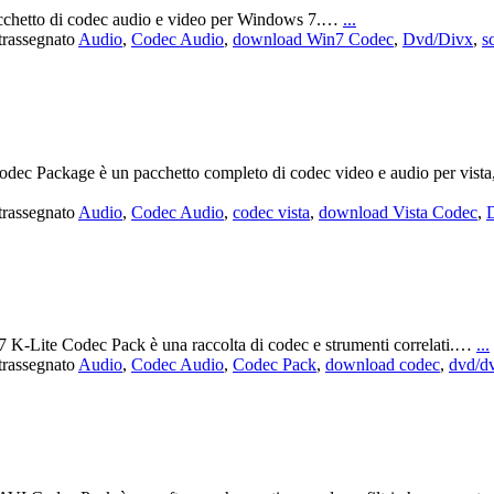
cchetto di codec audio e video per Windows 7.…
...
rassegnato
Audio
,
Codec Audio
,
download Win7 Codec
,
Dvd/Divx
,
s
ec Package è un pacchetto completo di codec video e audio per vista, i c
rassegnato
Audio
,
Codec Audio
,
codec vista
,
download Vista Codec
,
 K-Lite Codec Pack è una raccolta di codec e strumenti correlati.…
...
rassegnato
Audio
,
Codec Audio
,
Codec Pack
,
download codec
,
dvd/d