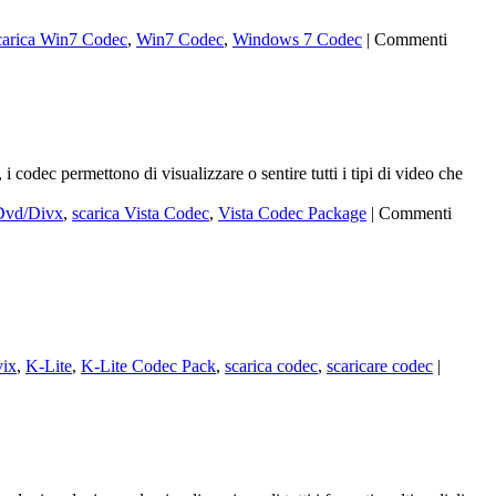
carica Win7 Codec
,
Win7 Codec
,
Windows 7 Codec
|
Commenti
odec permettono di visualizzare o sentire tutti i tipi di video che
Dvd/Divx
,
scarica Vista Codec
,
Vista Codec Package
|
Commenti
vix
,
K-Lite
,
K-Lite Codec Pack
,
scarica codec
,
scaricare codec
|