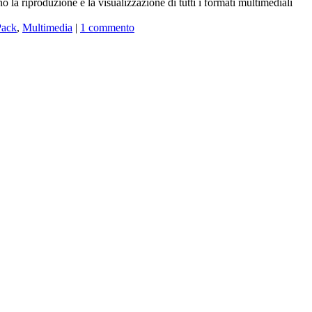
a riproduzione e la visualizzazione di tutti i formati multimediali
Pack
,
Multimedia
|
1 commento