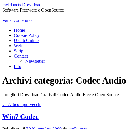
myPlanets Download
Software Freeware e OpenSource
Vai al contenuto
Home
Cookie Policy
Utenti Online
Web
Script
Contact
Newsletter
Info
Archivi categoria:
Codec Audio
I migliori Download Gratis di Codec Audio Free e Open Source.
←
Articoli più vecchi
Win7 Codec
Pubblicato il
30 Novembre 2009
da
myPlanets