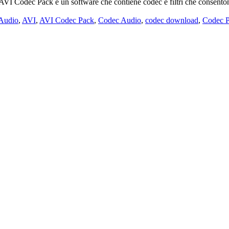
 Codec Pack è un software che contiene codec e filtri che consentono l
Audio
,
AVI
,
AVI Codec Pack
,
Codec Audio
,
codec download
,
Codec 