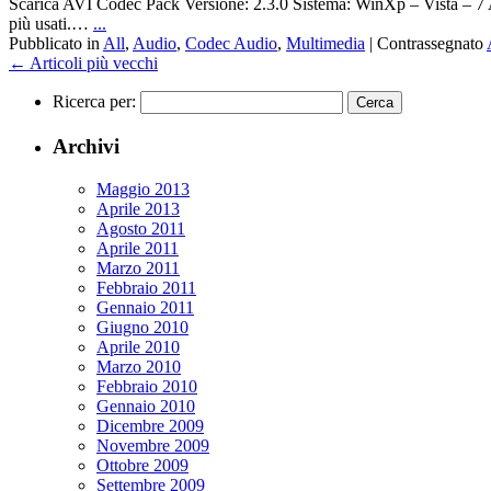
Scarica AVI Codec Pack Versione: 2.3.0 Sistema: WinXp – Vista – 7 AVI
più usati.…
...
Pubblicato in
All
,
Audio
,
Codec Audio
,
Multimedia
|
Contrassegnato
←
Articoli più vecchi
Ricerca per:
Archivi
Maggio 2013
Aprile 2013
Agosto 2011
Aprile 2011
Marzo 2011
Febbraio 2011
Gennaio 2011
Giugno 2010
Aprile 2010
Marzo 2010
Febbraio 2010
Gennaio 2010
Dicembre 2009
Novembre 2009
Ottobre 2009
Settembre 2009