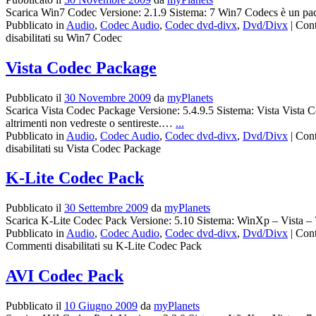
Scarica Win7 Codec Versione: 2.1.9 Sistema: 7 Win7 Codecs è un pa
Pubblicato in
Audio
,
Codec Audio
,
Codec dvd-divx
,
Dvd/Divx
|
Cont
disabilitati
su Win7 Codec
Vista Codec Package
Pubblicato il
30 Novembre 2009
da
myPlanets
Scarica Vista Codec Package Versione: 5.4.9.5 Sistema: Vista Vista Cod
altrimenti non vedreste o sentireste.…
...
Pubblicato in
Audio
,
Codec Audio
,
Codec dvd-divx
,
Dvd/Divx
|
Cont
disabilitati
su Vista Codec Package
K-Lite Codec Pack
Pubblicato il
30 Settembre 2009
da
myPlanets
Scarica K-Lite Codec Pack Versione: 5.10 Sistema: WinXp – Vista – 7
Pubblicato in
Audio
,
Codec Audio
,
Codec dvd-divx
,
Dvd/Divx
|
Cont
Commenti disabilitati
su K-Lite Codec Pack
AVI Codec Pack
Pubblicato il
10 Giugno 2009
da
myPlanets